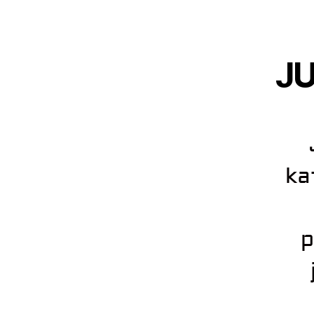
JU
J
ka
p