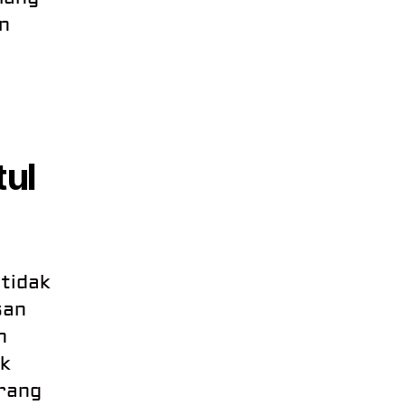
n
tul
tidak
san
n
uk
rang