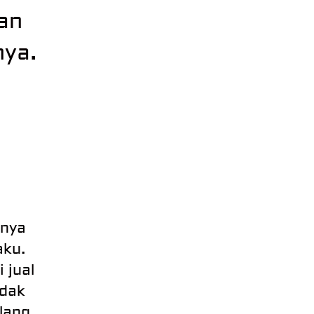
gan
ya.
mnya
aku.
 jual
idak
ilang