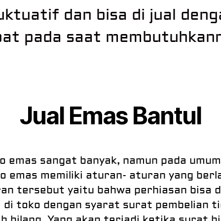
uktuatif dan bisa di jual den
pat pada saat membutuhkann
Jual Emas Bantul
o emas sangat banyak, namun pada umu
o emas memiliki aturan- aturan yang berl
an tersebut yaitu bahwa perhiasan bisa di
i di toko dengan syarat surat pembelian t
h hilang. Yang akan terjadi ketika surat h