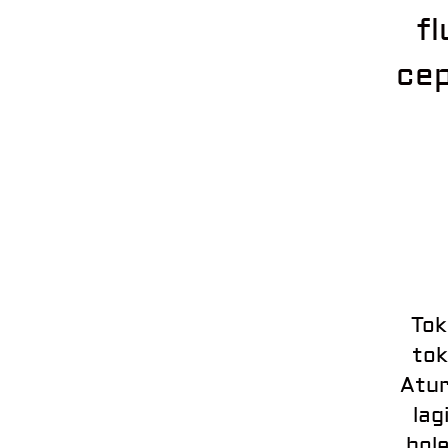
fl
ce
Tok
tok
Atur
lag
bole