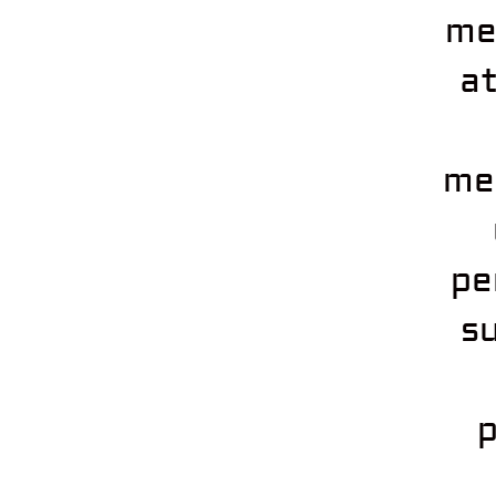
me
at
mem
pe
s
p