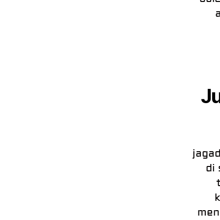
Ju
jaga
di
k
men