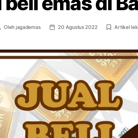
 beli emas di B
Oleh
jagademas
20 Agustus 2022
Artikel lek