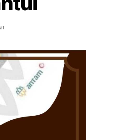
antul
at