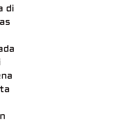
 di
mas
pada
i
ena
ta
an