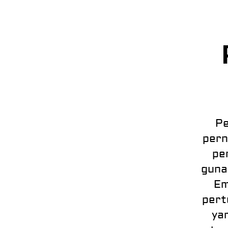
Pe
pern
pe
guna
Em
pert
ya