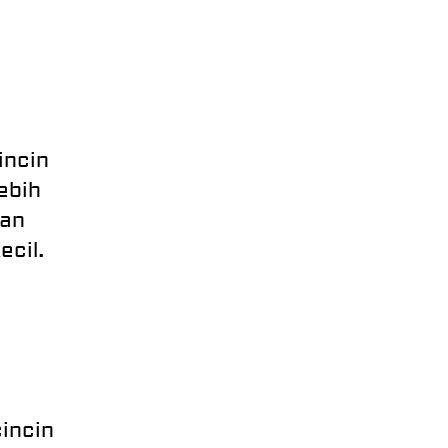
incin
ebih
kan
cil.
incin