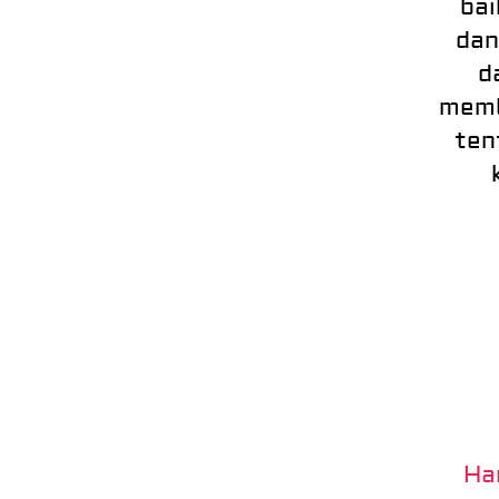
bai
dan
d
memb
ten
Ha