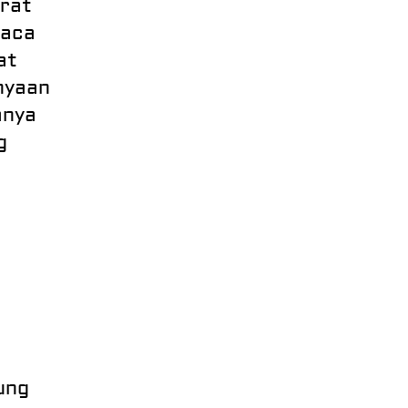
erat
baca
at
nyaan
anya
g
ung