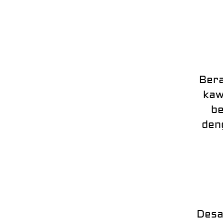
Bera
kaw
be
den
Desa