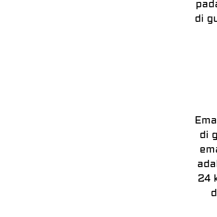
pad
di g
Emas
di 
ema
ada
24 
d