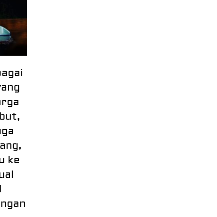
bagai
yang
arga
but,
uga
ang,
u ke
ual
l
engan