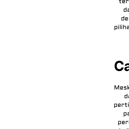
ter
d
de
pili
Ca
Mesk
d
pert
p
per