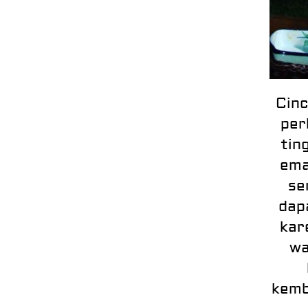
Cinc
per
tin
ema
se
dap
kar
wa
kemb