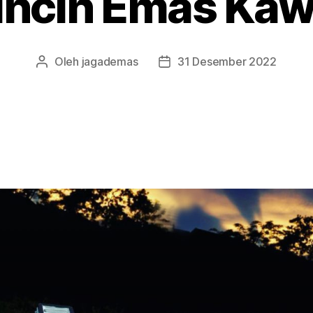
incin Emas Kaw
Oleh
jagademas
31 Desember 2022