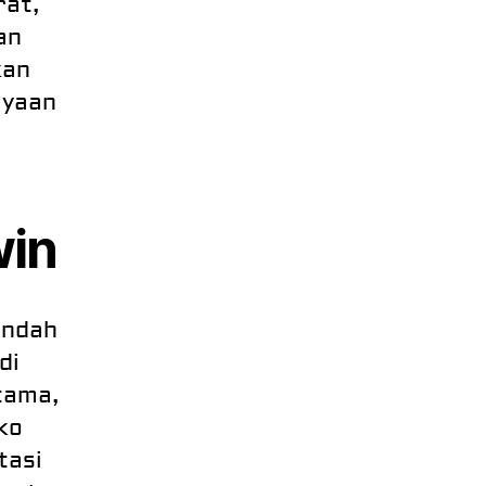
rat,
an
kan
ayaan
win
indah
di
tama,
ko
tasi