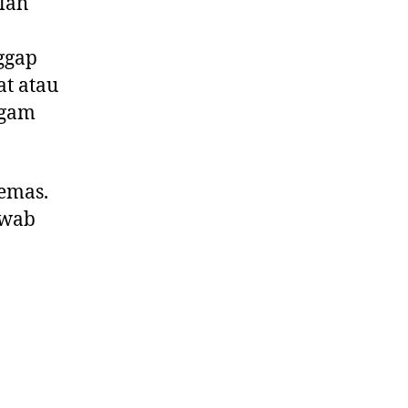
lah
ggap
at atau
ogam
emas.
awab