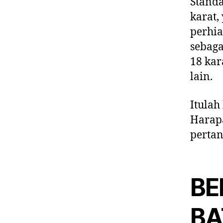
Standa
karat
perhia
sebaga
18 ka
lain.
Itulah
Harap
perta
BE
BA