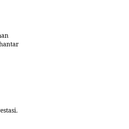
ahan
 hantar
estasi.