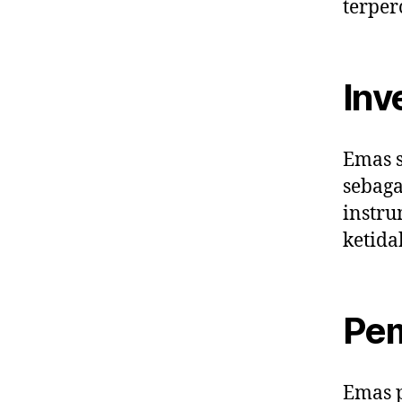
terper
Inv
Emas s
sebaga
instru
ketida
Pem
Emas p