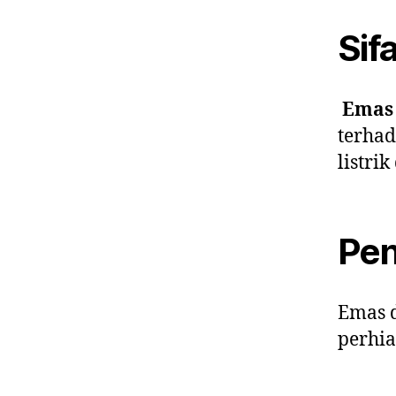
Sifa
Emas
terhad
listri
Pe
Emas d
perhia