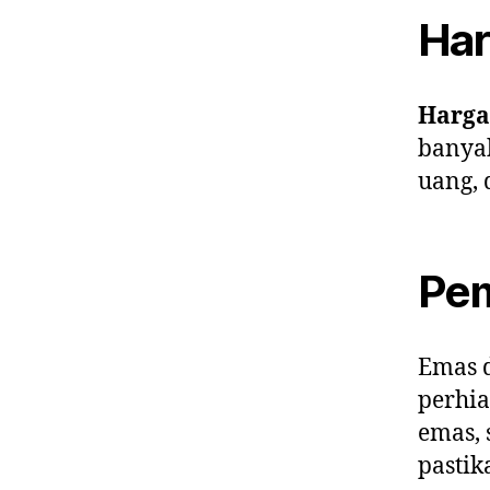
Har
Harga
banyak
uang, 
Pem
Emas d
perhia
emas, 
pastik