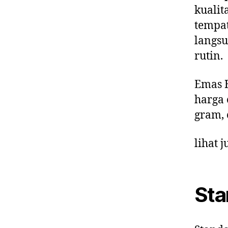
kualit
tempat
langs
rutin.
Emas B
harga 
gram, 
lihat j
Sta