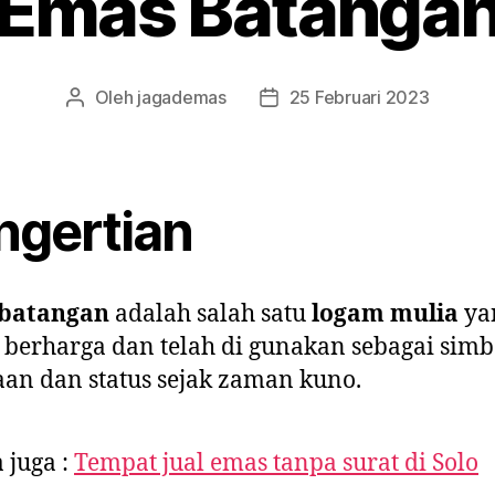
Emas Batanga
Oleh
jagademas
25 Februari 2023
Penulis
Tanggal
artikel
artikel
ngertian
batangan
adalah salah satu
logam mulia
ya
 berharga dan telah di gunakan sebagai simb
an dan status sejak zaman kuno.
 juga :
Tempat jual emas tanpa surat di Solo