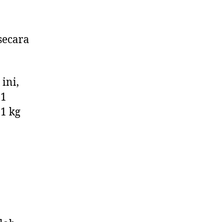
secara
ini,
 1
1 kg