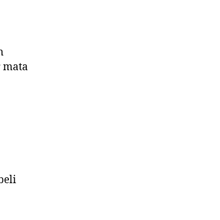
h
r mata
beli