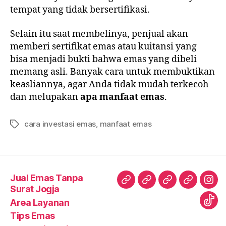
tempat yang tidak bersertifikasi.
Selain itu saat membelinya, penjual akan
memberi sertifikat emas atau kuitansi yang
bisa menjadi bukti bahwa emas yang dibeli
memang asli. Banyak cara untuk membuktikan
keasliannya, agar Anda tidak mudah terkecoh
dan melupakan
apa manfaat emas
.
cara investasi emas
,
manfaat emas
Tag
Jual Emas Tanpa
Jual
Area
Tips
Hubungi
Ins
Surat Jogja
Emas
Layanan
Emas
kami
Area Layanan
Tik
Tanpa
Tips Emas
Tok