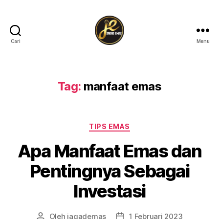
Cari
Menu
jagademas.com
Tag:
manfaat emas
Kategori
TIPS EMAS
Apa Manfaat Emas dan
Pentingnya Sebagai
Investasi
Oleh
jagademas
1 Februari 2023
Penulis
Tanggal