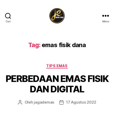
Cari
Menu
jagademas.com
Tag:
emas fisik dana
Kategori
TIPS EMAS
PERBEDAAN EMAS FISIK
DAN DIGITAL
Oleh
jagademas
17 Agustus 2022
Penulis
Tanggal
artikel
artikel