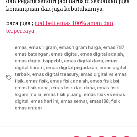
dan Pegang sendiri jadi harus di sesuaikan juga
kemampuan dan juga kebutuhannya.
baca juga ;
jual beli emas 100% aman dan
terpercaya
emas
,
emas 1 gram
,
emas 1 gram harga
,
emas 787
,
emas batangan
,
emas digital
,
emas digital adalah
,
emas digital bappebti
,
emas digital dana
,
emas
digital haram
,
emas digital pegadaian
,
emas digital
terbaik
,
emas digital treasury
,
emas digital vs emas
Tag
fisik
,
emas fisik
,
emas fisik adalah
,
emas fisik bsi
,
emas fisik dana
,
emas fisik dari dana
,
emas fisik
logam mulia
,
emas fisik pluang
,
emas fisik vs emas
digital
,
emas hari ini
,
emas semar
,
emas188
,
fisik
emas antam